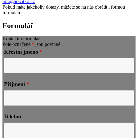
info@irazitko.cz
Pokud máte jakékoliv dotazy, můžete se na nás obrátit i formou
formuláře.
Formulář
Kontaktní formulář
Pole označené
*
jsou povinné
Křestní jméno
*
Příjmení
*
Telefon