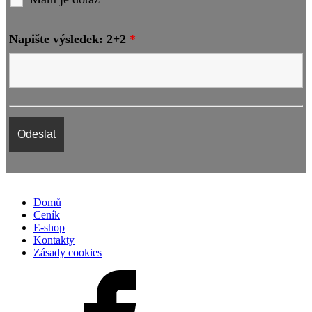
Napište výsledek: 2+2
*
Domů
Ceník
E-shop
Kontakty
Zásady cookies