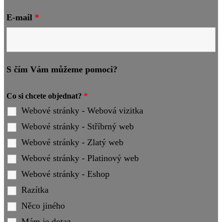
E-mail
*
S čím Vám můžeme pomoci?
Co si chcete objednat?
*
Webové stránky - Webová vizitka
Webové stránky - Stříbrný web
Webové stránky - Zlatý web
Webové stránky - Platinový web
Webové stránky - Eshop
Razítka
Něco jiného
Mám je dotaz